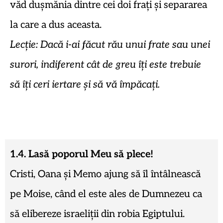
văd dușmănia dintre cei doi frați și separarea
la care a dus aceasta.
Lecție: Dacă i-ai făcut rău unui frate sau unei
surori, indiferent cât de greu îți este trebuie
să îți ceri iertare și să vă împăcați.
1.4. Lasă poporul Meu să plece!
Cristi, Oana și Memo ajung să îl întâlnească
pe Moise, când el este ales de Dumnezeu ca
să elibereze israeliții din robia Egiptului.