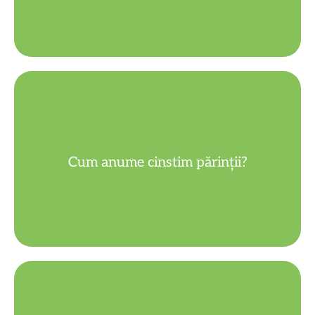
ajutându‑i.
Cum anume cinstim părinții?
Respectându‑i, iubindu‑i, ascultându‑i,