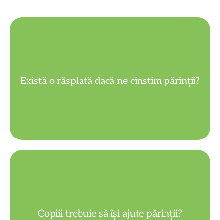
de apoi.
lumea aceasta și viața fericită în lumea
Există o răsplată dacă ne cinstim părinții?
Binecuvântarea lui Dumnezeu în
bolnavi sau bătrâni.
Copiii trebuie să își ajute părinții?
Da, în special când părinții sunt