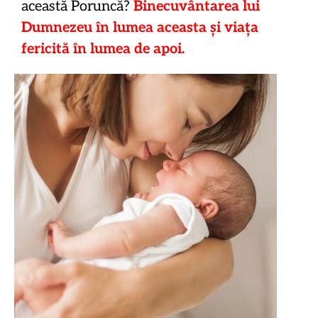
această Poruncă?
Binecuvântarea lui
Dumnezeu în lumea aceasta și viața
fericită în lumea de apoi.