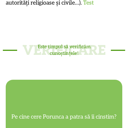
autorități religioase și civile…).
Test
VERIFICARE
Este timpul să verificăm
cunoștințele!
rude care ne îngrijesc.
Pe cine cere Porunca a patra să îi cinstim?
Pe părinți (tata și mama), bunici și alte