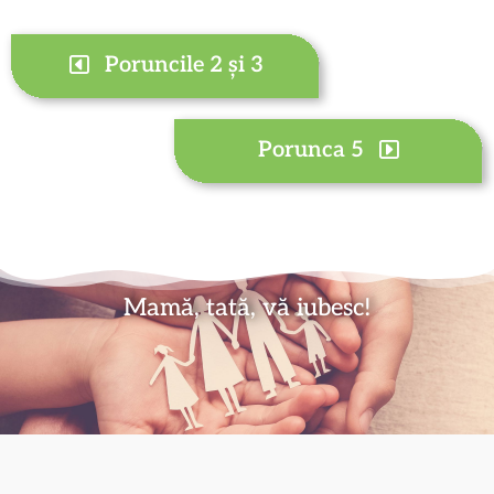
Poruncile 2 și 3
Porunca 5
Mamă, tată, vă iubesc!