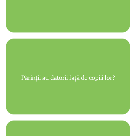
spiritual...
îngrijească, formându-i uman și
Părinții au datorii față de copiii lor?
Desigur! Să îi iubească, crească,