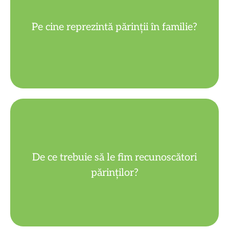
Pe Dumnezeu.
Pe cine reprezintă părinții în familie?
pe care ne-o poartă.
De ce trebuie să le fim recunoscători
Pentru darul vieții și pentru toată grija
părinților?