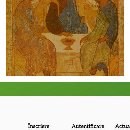
Înscriere
Autentificare
Actual