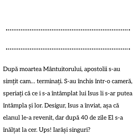
După moartea Mântuitorului, apostolii s-au
simțit cam… terminați. S-au închis într-o cameră,
speriați că ce i s-a întâmplat lui Isus li s-ar putea
întâmpla și lor. Desigur, Isus a înviat, așa că
elanul le-a revenit, dar după 40 de zile El s-a
înălțat la cer. Ups! Iarăși singuri?