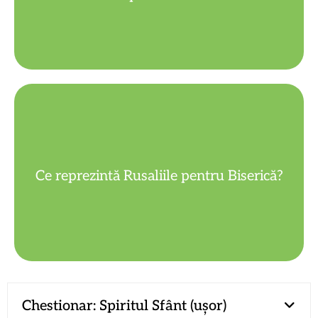
de vestire și răspândire a Evangheliei.
Ce reprezintă Rusaliile pentru Biserică?
Atunci și-a început Biserica misiunea
Chestionar: Spiritul Sfânt (ușor)