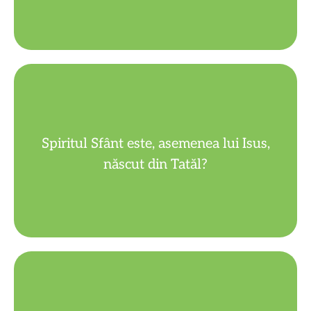
de la Tatăl și de la Fiul.
Spiritul Sfânt este, asemenea lui Isus,
Nu. Spiritul Sfânt purcede din veșnicie
născut din Tatăl?