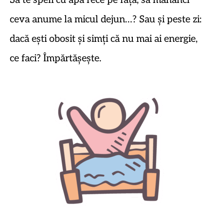
Să te speli cu apă rece pe față, să mănânci
ceva anume la micul dejun…? Sau și peste zi:
dacă ești obosit și simți că nu mai ai energie,
ce faci? Împărtășește.