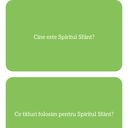
Fiul.
Treimi, Dumnezeu adevărat ca Tatăl și
Cine este Spiritul Sfânt?
Este a treia Persoană a Preasfintei
Dătătorul de viață...
Ce titluri folosim pentru Spiritul Sfânt?
Mângâietorul, Spiritul adevărului,