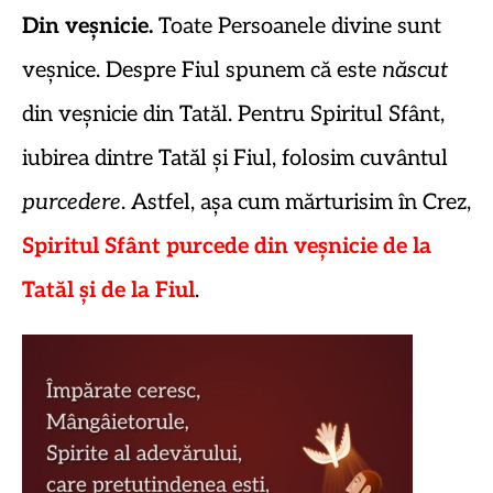
Din veșnicie.
Toate Persoanele divine sunt
veșnice. Despre Fiul spunem că este
născut
din veșnicie din Tatăl. Pentru Spiritul Sfânt,
iubirea dintre Tatăl și Fiul, folosim cuvântul
purcedere
. Astfel, așa cum mărturisim în Crez,
Spiritul Sfânt purcede din veșnicie de la
Tatăl și de la Fiul
.