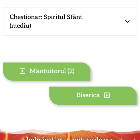
Chestionar: Spiritul Sfânt
(mediu)
Mântuitorul (2)
Biserica
Îmbrăcați cu o putere de sus