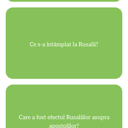
apostoli.
de foc deasupra fiecăruia dintre
Ce s-a întâmplat la Rusalii?
Spiritul Sfânt a coborât ca niște limbi
lumii pe Isus.
Care a fost efectul Rusaliilor asupra
credință și le-a dat curajul să îl predice
apostolilor?
Le-a luminat mințile, i-a întărit în