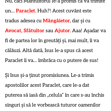
Nu, căci Mântuitorul le-a promis că va trimite
un…
Paraclet
. Huh?! Acest cuvânt este
tradus adesea cu
Mângâietor
, dar și cu
Avocat
,
Sfătuitor
sau
Ajutor
. Aaa! Așadar va
fi de partea lor în greutăți și, mai mult, îi va
călăuzi. Altă dată, Isus le-a spus că acest
Paraclet îi va… îmbrăca cu o putere de sus!
Și Isus și-a ținut promisiunea. Le-a trimis
apostolilor acest Paraclet, care le-a dat
puterea să iasă din „celula” în care s-au închis
singuri și să le vorbească tuturor oamenilor