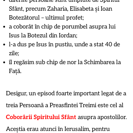
diferite persoane sunt umplute de Spiritul
Sfânt, precum Zaharia, Elisabeta și Ioan
Botezătorul – ultimul profet;
a coborât în chip de porumbel asupra lui
Isus la Botezul din Iordan;
l-a dus pe Isus în pustiu, unde a stat 40 de
zile;
îl regăsim sub chip de nor la Schimbarea la
Față.
Desigur, un episod foarte important legat de a
treia Persoană a Preasfintei Treimi este cel al
Coborârii Spiritului Sfânt
asupra apostolilor.
Aceștia erau atunci în Ierusalim, pentru