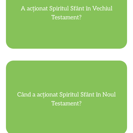
prin pustiu; a vorbit prin profeți...
A acționat Spiritul Sfânt în Vechiul
Da: la Creație; a condus poporul evreu
Testament?
Botezul lui Isus; la Rusalii...
Când a acționat Spiritul Sfânt în Noul
De exemplu la zămislirea lui Isus; la
Testament?