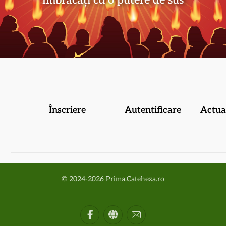
Înscriere
Autentificare
Actual
© 2024-2026 Prima.Cateheza.ro