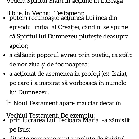
Vedem Spiritul Sfânt în acțiune în întreaga
Biblie. În Vechiul Testament:
putem recunoaște acțiunea Lui încă din
episodul inițial al Creației, când ni se spune
că Spiritul lui Dumnezeu plutește deasupra
apelor;
a călăuzit poporul evreu prin pustiu, ca stâlp
de nor ziua și de foc noaptea;
a acționat de asemenea în profeți (ex: Isaia),
pe care i-a inspirat să vorbească în numele
lui Dumnezeu.
În Noul Testament apare mai clar decât în
Vechiul Testament. De exemplu:
prin lucrarea Lui, Fecioara Maria l-a zămislit
pe Isus;