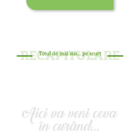
* * *
RECAPITULARE
Totul de mai sus... pe scurt