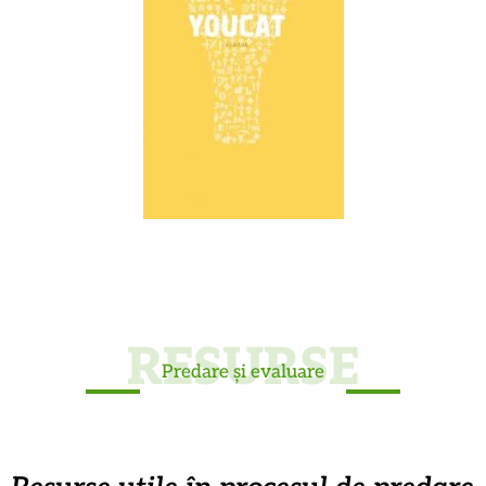
RESURSE
Predare și evaluare