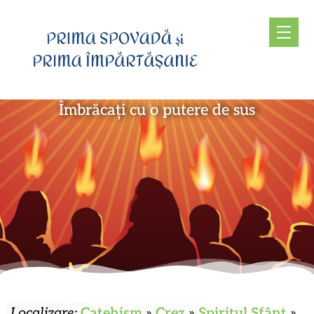
Îmbrăcați cu o putere de sus
Localizare:
Catehism
»
Crez
»
Spiritul Sfânt
»